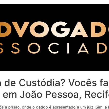
a de Custódia? Vocês f
m João Pessoa, Recife
ós a prisão, onde o detido é apresentado a um juiz. Sim, a